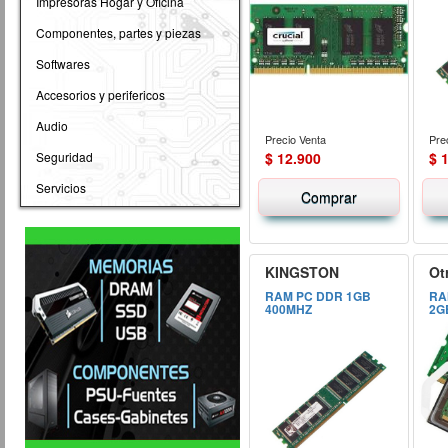
Impresoras Hogar y Oficina
Componentes, partes y piezas
Softwares
Accesorios y perifericos
Audio
Precio Venta
Pre
Seguridad
$ 12.900
$ 
Servicios
Comprar
KINGSTON
Ot
RAM PC DDR 1GB
RA
400MHZ
2G