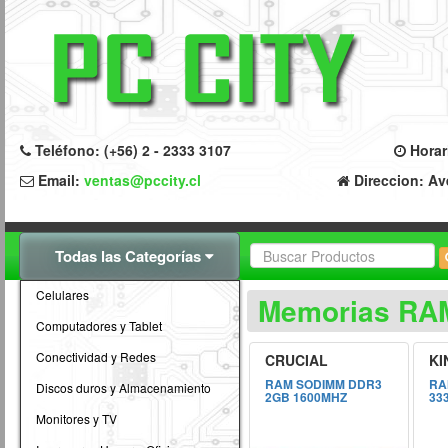
Teléfono: (+56) 2 - 2333 3107
Horari
Email:
ventas@pccity.cl
Direccion: Av
Todas las Categorías
Celulares
Memorias RA
Computadores y Tablet
Conectividad y Redes
CRUCIAL
KI
RAM SODIMM DDR3
RA
Discos duros y Almacenamiento
2GB 1600MHZ
33
Monitores y TV